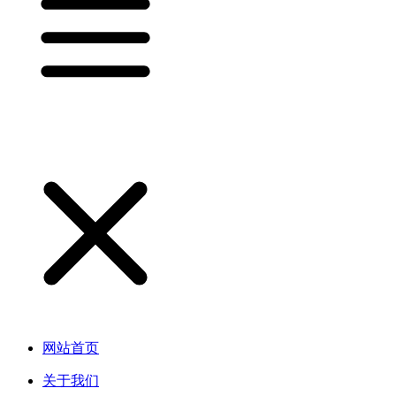
网站首页
关于我们