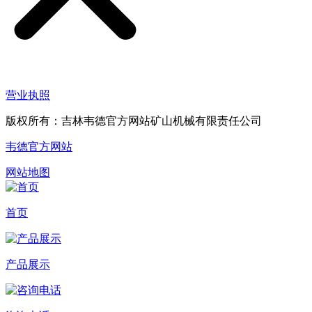
营业执照
版权所有：吉林韦德官方网站矿山机械有限责任公司
韦德官方网站
网站地图
首页
产品展示