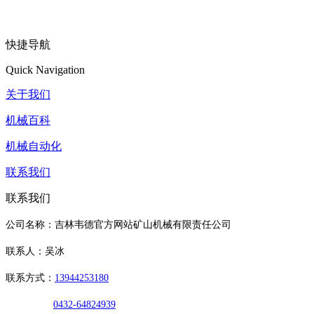
快捷导航
Quick Navigation
关于我们
机械百科
机械自动化
联系我们
联系我们
公司名称：吉林韦德官方网站矿山机械有限责任公司
联系人：吴冰
联系方式：
13944253180
0432-64824939