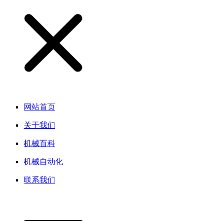
网站首页
关于我们
机械百科
机械自动化
联系我们