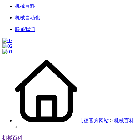
机械百科
机械自动化
联系我们
韦德官方网站
>
机械百科
>
机械百科