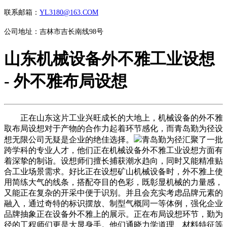
联系邮箱：
YL3180@163.COM
公司地址：吉林市吉长南线98号
山东机械设备外不雅工业设想
- 外不雅布局设想
正在山东这片工业兴旺成长的大地上，机械设备的外不雅
取布局设想对于产物的合作力起着环节感化，而青岛勤为径设
想无限公司无疑是企业的绝佳选择。
青岛勤为径汇聚了一批
跨学科的专业人才，他们正在机械设备外不雅工业设想方面有
着深挚的制诣。设想师们擅长捕获潮水趋向，同时又能精准贴
合工业场景需求。好比正在设想矿山机械设备时，外不雅上使
用简练大气的线条，搭配夺目的色彩，既彰显机械的力量感，
又能正在复杂的开采中便于识别。并且会充实考虑品牌元素的
融入，通过奇特的标识摆放、制型气概同一等体例，强化企业
品牌抽象正在设备外不雅上的展示。正在布局设想环节，勤为
径的工程师们更是大显身手。他们通晓力学道理、材料特征等