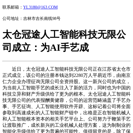
联系邮箱：
YL3180@163.COM
公司地址：吉林市吉长南线98号
太仓冠途人工智能科技无限公
司成立：为AI手艺成
近日，太仓冠途人工智能科技无限公司正在江苏省太仓市
正式成立，该公司的注册本钱达到2280万人平易近币，由南京
仁力企业办理征询无限公司全资持股。这一新兴公司的成立，
为当前人工智能手艺的成长注入了新的活力，同时也为中国的
科技立异和财产升级供给了更为的根本。太仓冠途人工智能科
技无限公司的代表报酬黄健蓉，公司的运营范畴涵盖了手艺办
事、手艺征询、人工智能使用软件开辟、这标记着公司将全面
参取到高速成长的人工智能财产链中，出格是正在智能机械人
和人工智能根本资本的相关手艺平台上。公司努力于鞭策手艺
让渡取推广，成长新兴的工业机械人处理方案，这为制制业的
智能化升级供给了更为普遍的可能性。值得留意的是，除了保