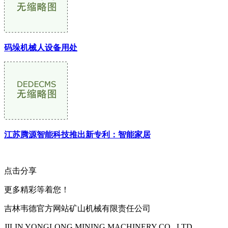
码垛机械人设备用处
江苏腾源智能科技推出新专利：智能家居
点击分享
更多精彩等着您！
吉林韦德官方网站矿山机械有限责任公司
JILIN YONGLONG MINING MACHINERY CO., LTD.