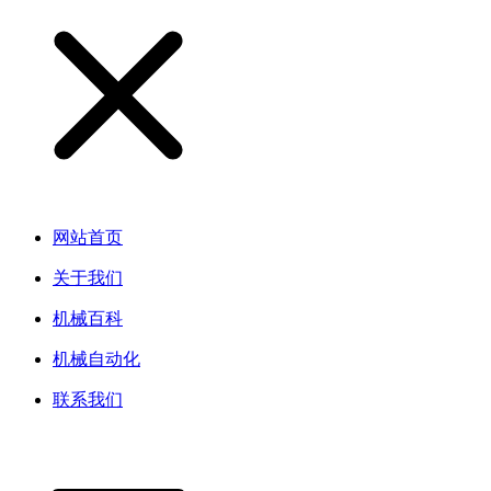
网站首页
关于我们
机械百科
机械自动化
联系我们