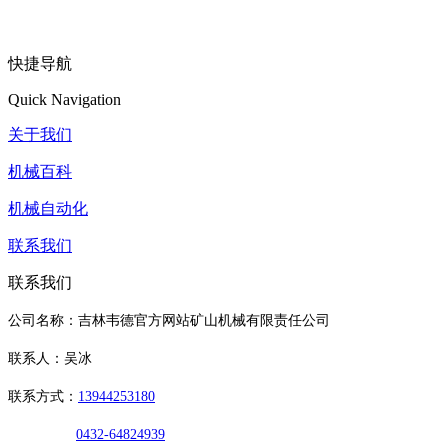
快捷导航
Quick Navigation
关于我们
机械百科
机械自动化
联系我们
联系我们
公司名称：吉林韦德官方网站矿山机械有限责任公司
联系人：吴冰
联系方式：
13944253180
0432-64824939