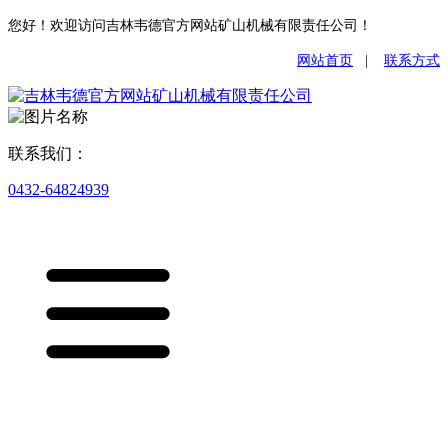
您好！欢迎访问吉林韦德官方网站矿山机械有限责任公司！
网站首页
|
联系方式
联系我们：
0432-64824939