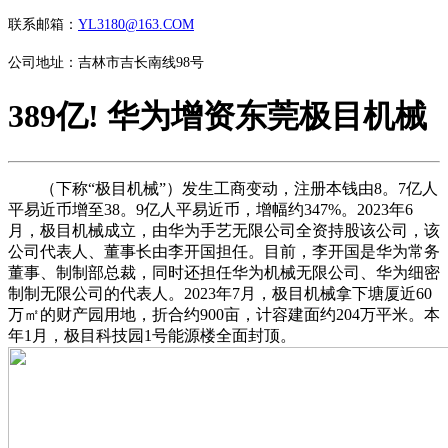
联系邮箱：
YL3180@163.COM
公司地址：吉林市吉长南线98号
389亿! 华为增资东莞极目机械
（下称“极目机械”）发生工商变动，注册本钱由8。7亿人
平易近币增至38。9亿人平易近币，增幅约347%。2023年6
月，极目机械成立，由华为手艺无限公司全资持股该公司，该
公司代表人、董事长由李开国担任。目前，李开国是华为常务
董事、制制部总裁，同时还担任华为机械无限公司、华为细密
制制无限公司的代表人。2023年7月，极目机械拿下塘厦近60
万㎡的财产园用地，折合约900亩，计容建面约204万平米。本
年1月，极目科技园1号能源楼全面封顶。