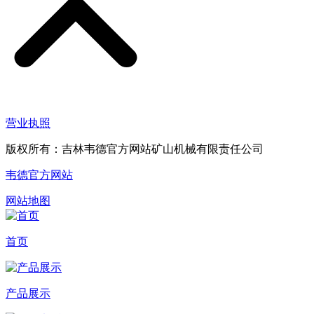
营业执照
版权所有：吉林韦德官方网站矿山机械有限责任公司
韦德官方网站
网站地图
首页
产品展示