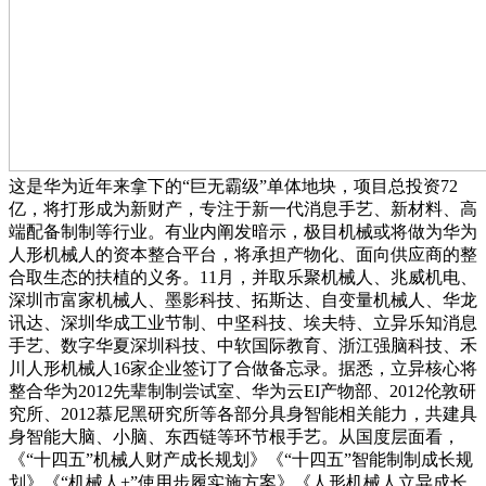
这是华为近年来拿下的“巨无霸级”单体地块，项目总投资72
亿，将打形成为新财产，专注于新一代消息手艺、新材料、高
端配备制制等行业。有业内阐发暗示，极目机械或将做为华为
人形机械人的资本整合平台，将承担产物化、面向供应商的整
合取生态的扶植的义务。11月，并取乐聚机械人、兆威机电、
深圳市富家机械人、墨影科技、拓斯达、自变量机械人、华龙
讯达、深圳华成工业节制、中坚科技、埃夫特、立异乐知消息
手艺、数字华夏深圳科技、中软国际教育、浙江强脑科技、禾
川人形机械人16家企业签订了合做备忘录。据悉，立异核心将
整合华为2012先辈制制尝试室、华为云EI产物部、2012伦敦研
究所、2012慕尼黑研究所等各部分具身智能相关能力，共建具
身智能大脑、小脑、东西链等环节根手艺。从国度层面看，
《“十四五”机械人财产成长规划》《“十四五”智能制制成长规
划》《“机械人+”使用步履实施方案》《人形机械人立异成长