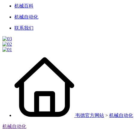
机械百科
机械自动化
联系我们
韦德官方网站
>
机械自动化
机械自动化