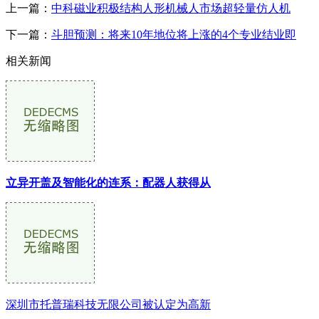
上一篇：
中科磁业积极结构人形机械人市场超轻量仿人机
下一篇：
斗胆预测：将来10年地位将上涨的4个专业结业即
相关新闻
立异开盖及智能化的连系：配器人获得从
深圳市托普瑞科技无限公司被认定为高新