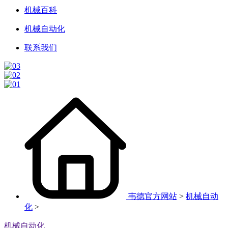
机械百科
机械自动化
联系我们
韦德官方网站
>
机械自动
化
>
机械自动化