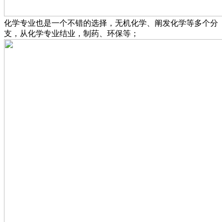
化学专业也是一个不错的选择，无机化学、阐发化学等多个分
支，从化学专业结业，制药、环保等；