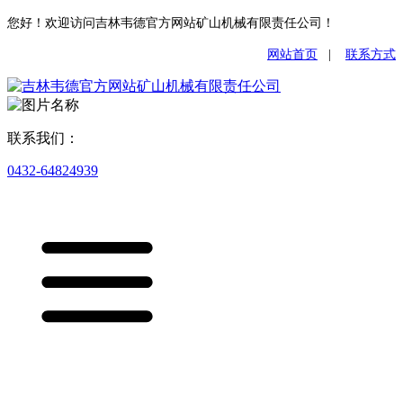
您好！欢迎访问吉林韦德官方网站矿山机械有限责任公司！
网站首页
|
联系方式
联系我们：
0432-64824939