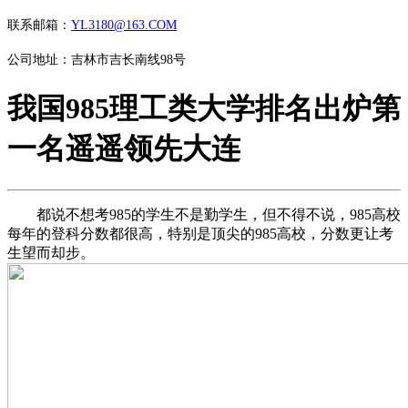
联系邮箱：
YL3180@163.COM
公司地址：吉林市吉长南线98号
我国985理工类大学排名出炉第
一名遥遥领先大连
都说不想考985的学生不是勤学生，但不得不说，985高校
每年的登科分数都很高，特别是顶尖的985高校，分数更让考
生望而却步。