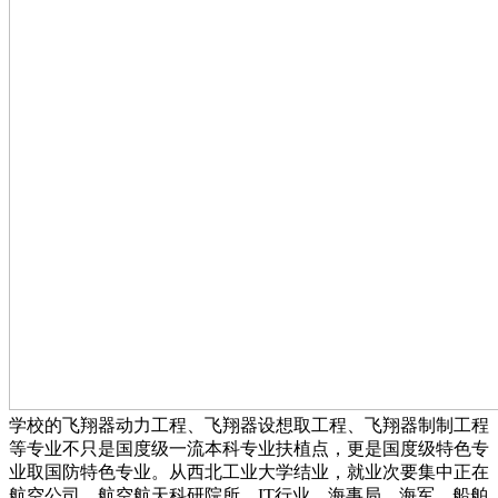
学校的飞翔器动力工程、飞翔器设想取工程、飞翔器制制工程
等专业不只是国度级一流本科专业扶植点，更是国度级特色专
业取国防特色专业。从西北工业大学结业，就业次要集中正在
航空公司、航空航天科研院所、IT行业、海事局、海军、船舶