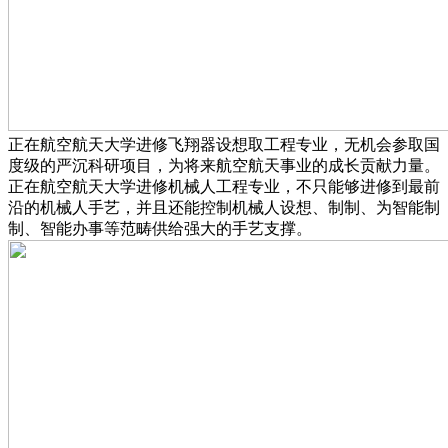
正在航空航天大学进修飞翔器设想取工程专业，无机会参取国
度级的严沉科研项目，为将来航空航天事业的成长贡献力量。
正在航空航天大学进修机械人工程专业，不只能够进修到最前
沿的机械人手艺，并且还能控制机械人设想、制制、为智能制
制、智能办事等范畴供给强大的手艺支撑。