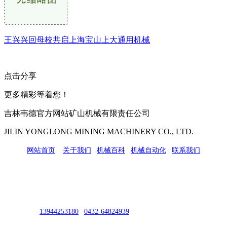
王兴兴回母校共启上海宝山上大通用机械
点击分享
更多精彩等着您！
吉林韦德官方网站矿山机械有限责任公司
JILIN YONGLONG MINING MACHINERY CO., LTD.
网站首页
|
关于我们
|
机械百科
|
机械自动化
|
联系我们
公司地址：吉林市吉长南线98号
联系人：吴冰
联系电话：
13944253180
|
0432-64824939