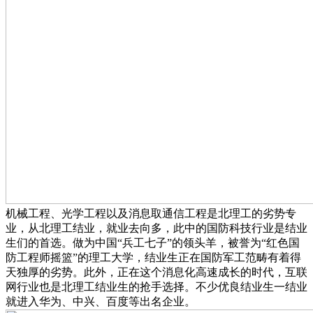
机械工程、光学工程以及消息取通信工程是北理工的劣势专
业，从北理工结业，就业去向多，此中的国防科技行业是结业
生们的首选。做为中国“兵工七子”的领头羊，被誉为“红色国
防工程师摇篮”的理工大学，结业生正在国防军工范畴有着得
天独厚的劣势。此外，正在这个消息化高速成长的时代，互联
网行业也是北理工结业生的抢手选择。不少优良结业生一结业
就进入华为、中兴、百度等出名企业。