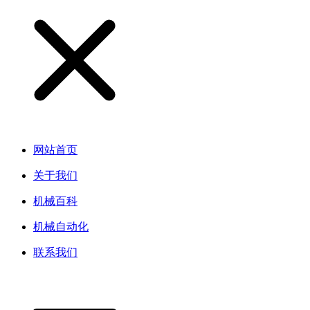
网站首页
关于我们
机械百科
机械自动化
联系我们