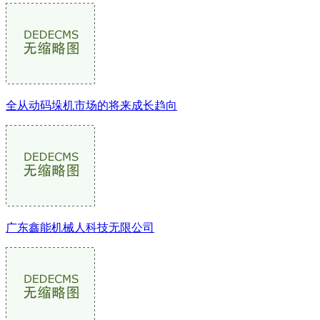
全从动码垛机市场的将来成长趋向
广东鑫能机械人科技无限公司