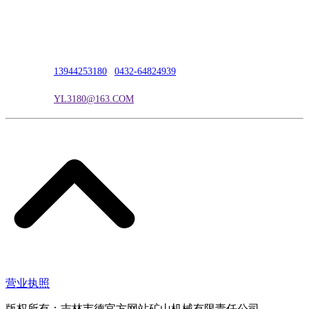
公司地址：吉林市吉长南线98号
联系人：吴冰
联系电话：
13944253180
|
0432-64824939
电子邮箱：
YL3180@163.COM
营业执照
版权所有：吉林韦德官方网站矿山机械有限责任公司