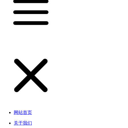
网站首页
关于我们