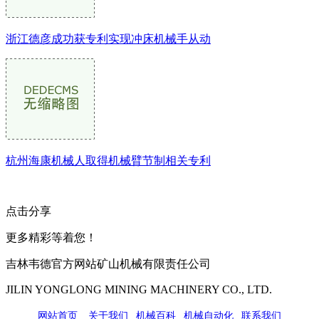
浙江德彦成功获专利实现冲床机械手从动
杭州海康机械人取得机械臂节制相关专利
点击分享
更多精彩等着您！
吉林韦德官方网站矿山机械有限责任公司
JILIN YONGLONG MINING MACHINERY CO., LTD.
网站首页
|
关于我们
|
机械百科
|
机械自动化
|
联系我们