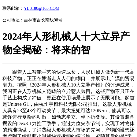
联系邮箱：
YL3180@163.COM
公司地址：吉林市吉长南线98号
2024年人形机械人十大立异产
物全揭秘：将来的智
跟着人工智能手艺的快速成长，人形机械人做为新一代高
科技产物，正正在逐渐走入人们的糊口，并展示出广漠的贸易
潜力。按照《2024年人形机械人10大立异产物》的评选成果，
我国正在人形机械人范畴的立异惹人瞩目。这些产物不只正在
手艺上构成了冲破，更正在使用场景上展示了无限可能。起首
是Unitree G1，由杭州宇树科技无限公司推出。这款人形机械
人具有23至43个可动关节，最大扭矩可达120N·m，使其可以
或许进行复杂的动做，如动态坐立、坐下折叠等。其设置装备
摆设的Dex3-1力控工致手，通过力位夹杂节制，实现了对物体
的精准操做，了消费级人形机械人市场的先河，产物的设想还
考虑到了续航两小时和快速拆卸的便当性。紧随其后的是“天