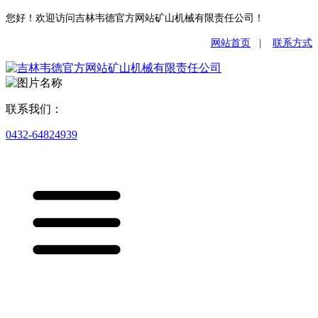
您好！欢迎访问吉林韦德官方网站矿山机械有限责任公司！
网站首页
|
联系方式
联系我们：
0432-64824939