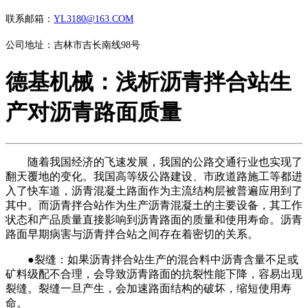
联系邮箱：
YL3180@163.COM
公司地址：吉林市吉长南线98号
德基机械：浅析沥青拌合站生
产对沥青路面质量
随着我国经济的飞速发展，我国的公路交通行业也实现了
翻天覆地的变化。我国高等级公路建设、市政道路施工等都进
入了快车道，沥青混凝土路面作为主流结构层被普遍应用到了
其中。而沥青拌合站作为生产沥青混凝土的主要设备，其工作
状态和产品质量直接影响到沥青路面的质量和使用寿命。沥青
路面早期病害与沥青拌合站之间存在着密切的关系。
●裂缝：如果沥青拌合站生产的混合料中沥青含量不足或
矿料级配不合理，会导致沥青路面的抗裂性能下降，容易出现
裂缝。裂缝一旦产生，会加速路面结构的破坏，缩短使用寿
命。