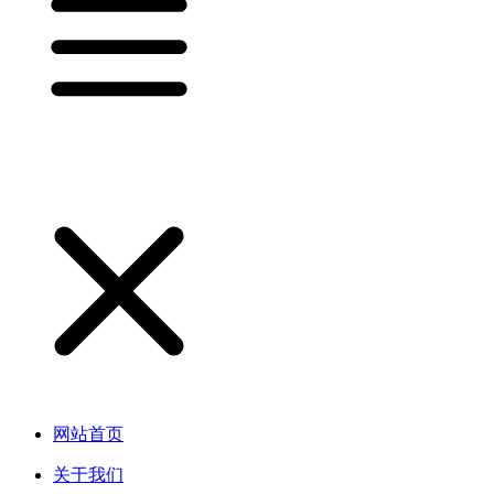
网站首页
关于我们