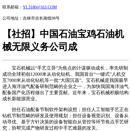
联系邮箱：
YL3180@163.COM
公司地址：吉林市吉长南线98号
【社招】中国石油宝鸡石油机
械无限义务公司成
宝石机械以“手艺立异”为焦点的计谋驱动成长，率先研制
成功全球初创12000米从动化钻机、我国首台“一键式”人机交
互7000米从动化钻机等一批“大国沉器”。宝石机械是我国最早
进入海洋油气配备研制范畴的企业之一，为加快我国海洋油气
配备国产化历程做出了主要贡献。近年来，宝石机械积极结构
成长新能源营业。
担任石油配备节制软件架构设想；担任人工智能手艺正在
钻机节制范畴的研发及使用规划；担任设备视觉识别、设备从
动寻优、基于方针决策的设备智能自从管控等环节焦点手艺研
究，协帮完成产物研发过程中手艺难题的攻关。