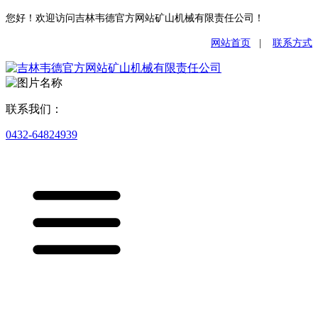
您好！欢迎访问吉林韦德官方网站矿山机械有限责任公司！
网站首页
|
联系方式
联系我们：
0432-64824939