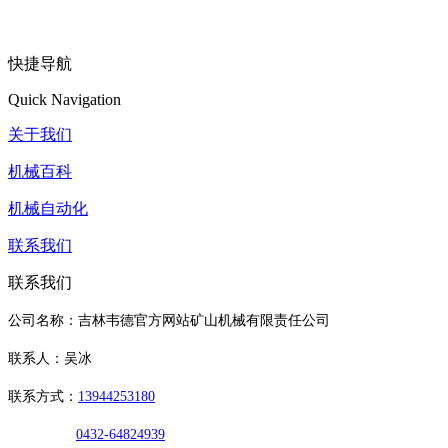
快捷导航
Quick Navigation
关于我们
机械百科
机械自动化
联系我们
联系我们
公司名称：吉林韦德官方网站矿山机械有限责任公司
联系人：吴冰
联系方式：
13944253180
0432-64824939