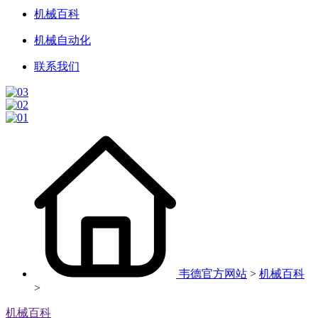
机械百科
机械自动化
联系我们
韦德官方网站
>
机械百科
>
机械百科