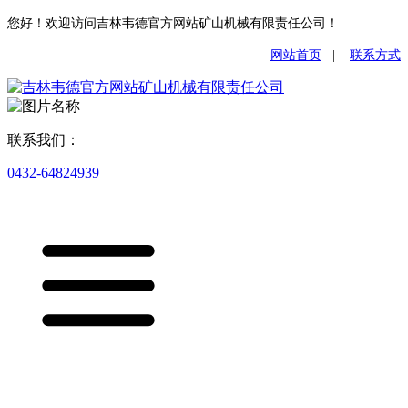
您好！欢迎访问吉林韦德官方网站矿山机械有限责任公司！
网站首页
|
联系方式
联系我们：
0432-64824939