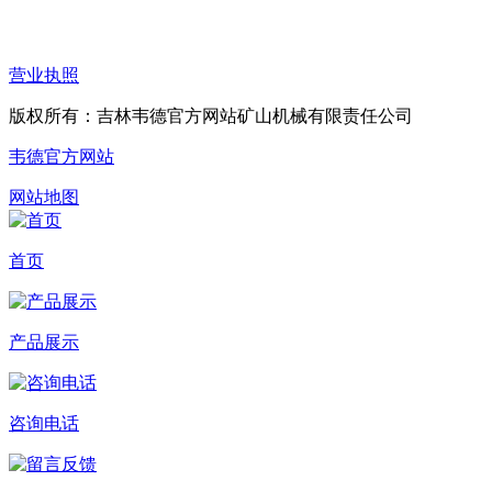
营业执照
版权所有：吉林韦德官方网站矿山机械有限责任公司
韦德官方网站
网站地图
首页
产品展示
咨询电话