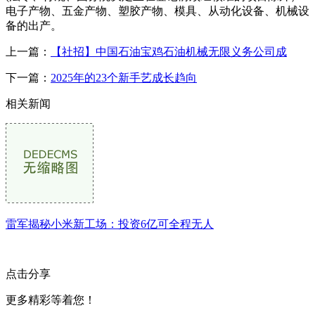
电子产物、五金产物、塑胶产物、模具、从动化设备、机械设
备的出产。
上一篇：
【社招】中国石油宝鸡石油机械无限义务公司成
下一篇：
2025年的23个新手艺成长趋向
相关新闻
雷军揭秘小米新工场：投资6亿可全程无人
点击分享
更多精彩等着您！