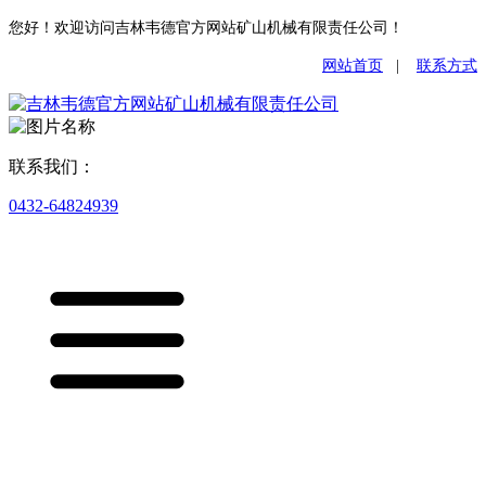
您好！欢迎访问吉林韦德官方网站矿山机械有限责任公司！
网站首页
|
联系方式
联系我们：
0432-64824939