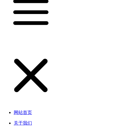
网站首页
关于我们