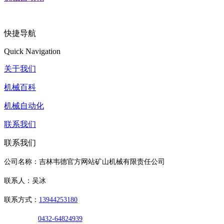
快捷导航
Quick Navigation
关于我们
机械百科
机械自动化
联系我们
联系我们
公司名称：吉林韦德官方网站矿山机械有限责任公司
联系人：吴冰
联系方式：
13944253180
0432-64824939