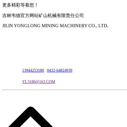
更多精彩等着您！
吉林韦德官方网站矿山机械有限责任公司
JILIN YONGLONG MINING MACHINERY CO., LTD.
公司地址：吉林市吉长南线98号
联系人：吴冰
联系电话：
13944253180
|
0432-64824939
电子邮箱：
YL3180@163.COM