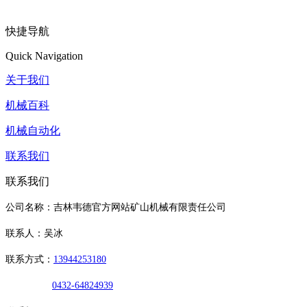
快捷导航
Quick Navigation
关于我们
机械百科
机械自动化
联系我们
联系我们
公司名称：吉林韦德官方网站矿山机械有限责任公司
联系人：吴冰
联系方式：
13944253180
0432-64824939