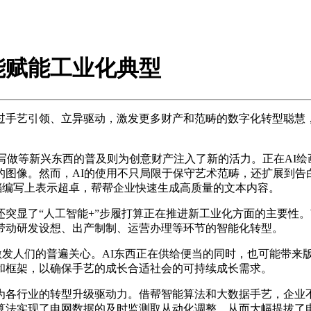
能赋能工业化典型
手艺引领、立异驱动，激发更多财产和范畴的数字化转型聪慧，
新兴东西的普及则为创意财产注入了新的活力。正在AI绘画方面，诸
图像。然而，AI的使用不只局限于保守艺术范畴，还扩展到告
文档编写上表示超卓，帮帮企业快速生成高质量的文本内容。
显了“人工智能+”步履打算正在推进新工业化方面的主要性。
带动研发设想、出产制制、运营办理等环节的智能化转型。
tions也起头激发人们的普遍关心。AI东西正在供给便当的同时，也
和框架，以确保手艺的成长合适社会的可持续成长需求。
各行业的转型升级驱动力。借帮智能算法和大数据手艺，企业不
算法实现了电网数据的及时监测取从动化调整，从而大幅提拔了