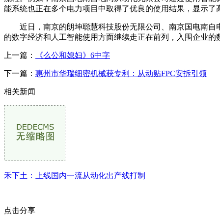
能系统也正在多个电力项目中取得了优良的使用结果，显示了
近日，南京的朗坤聪慧科技股份无限公司、南京国电南自电
的数字经济和人工智能使用方面继续走正在前列，入围企业的数
上一篇：
《么公和媳妇》6中字
下一篇：
惠州市华瑞细密机械获专利：从动贴FPC安拆引领
相关新闻
禾下土：上线国内一流从动化出产线打制
点击分享