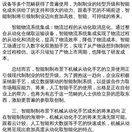
设备等多个范畴获得了普遍使用，为制制业的转型升级和智能
化成长供给了的支持和强大的动力。跟着手艺的不竭前进，智
能制制将引领制制业迈向愈加高效、智能、可持续的将来。
智能物流系统集成：物流过程的从动化取消息化。通过整
合从动化仓储取运输设备，智能物流系统集成实现了物流过程
的从动化和消息化，提高了物流效率，降低了物流成本。智能
工场通过引入数字化双胞胎手艺，实现了从产物设想到制制的
全过程模仿。这不只缩短了产物上市周期，也降低了研发成
本。
总结而言，智能制制布景下机械从动化手艺的立异使用正
引领现代制制业的转型升级。为了拥抱这一趋向，企业应积极
采纳新手艺，成立数据驱动的智能制制系统，以提拔合作力取
市场顺应能力。将来，人工智能手艺的使用，出格是正在自创
业上的帮力，也将为有志于这一范畴的人士供给立异的思取东
西，激励更普遍的参取取创制。
三、智能制制布景下机械从动化手艺成长的将来趋向 正
在智能制制的海潮中，机械从动化手艺的将来充满无限可能。
跟着云计较、人工智能和大数据等手艺的快速成长，机械从动
化将呈现出愈加高度从动化取智能化的特点。