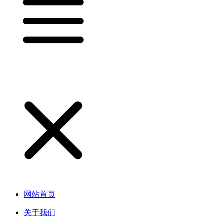
网站首页
关于我们