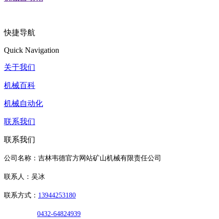
快捷导航
Quick Navigation
关于我们
机械百科
机械自动化
联系我们
联系我们
公司名称：吉林韦德官方网站矿山机械有限责任公司
联系人：吴冰
联系方式：
13944253180
0432-64824939