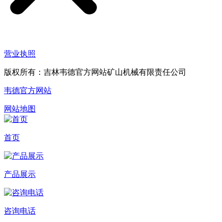
营业执照
版权所有：吉林韦德官方网站矿山机械有限责任公司
韦德官方网站
网站地图
首页
产品展示
咨询电话